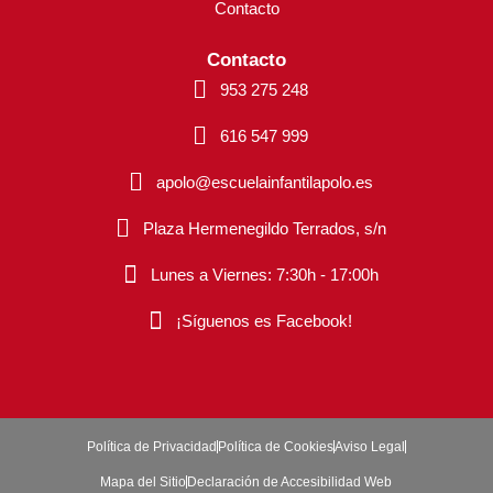
Contacto
Contacto
953 275 248
616 547 999
apolo@escuelainfantilapolo.es
Plaza Hermenegildo Terrados, s/n
Lunes a Viernes: 7:30h - 17:00h
¡Síguenos es Facebook!
Política de Privacidad
Política de Cookies
Aviso Legal
Mapa del Sitio
Declaración de Accesibilidad Web