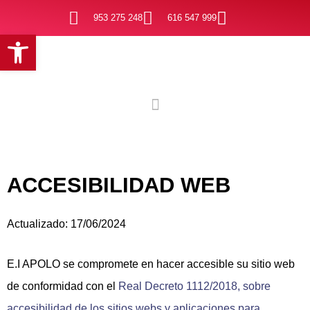
Ir
953 275 248
616 547 999
al
Abrir barra de herramientas
contenido
ACCESIBILIDAD WEB
Actualizado: 17/06/2024
E.I APOLO se compromete en hacer accesible su sitio web
de conformidad con el
Real Decreto 1112/2018, sobre
accesibilidad de los sitios webs y aplicaciones para